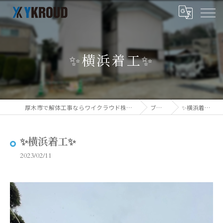
✨横浜着工✨
厚木市で解体工事ならワイクラウド株式会社
ブログ
✨横浜着工✨
✨横浜着工✨
2023/02/11