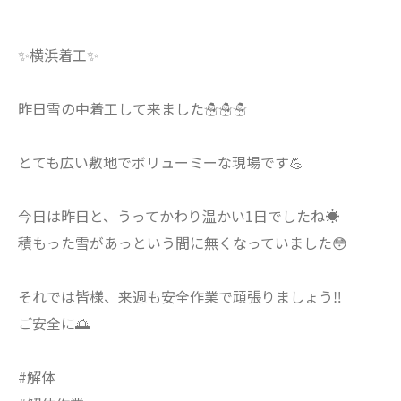
✨横浜着工✨
昨日雪の中着工して来ました☃️☃️☃️
とても広い敷地でボリューミーな現場です💪
今日は昨日と、うってかわり温かい1日でしたね☀️
積もった雪があっという間に無くなっていました😳
それでは皆様、来週も安全作業で頑張りましょう‼️
ご安全に🌅
#解体