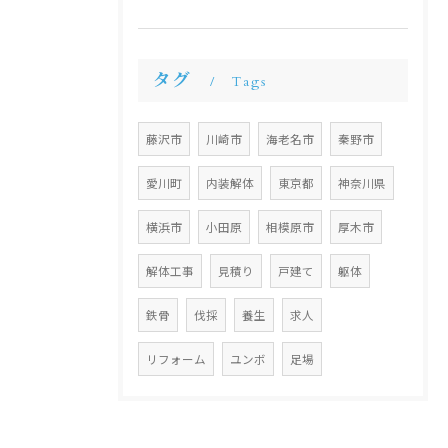
タグ
Tags
藤沢市
川崎市
海老名市
秦野市
愛川町
内装解体
東京都
神奈川県
横浜市
小田原
相模原市
厚木市
解体工事
見積り
戸建て
躯体
鉄骨
伐採
養生
求人
リフォーム
ユンボ
足場