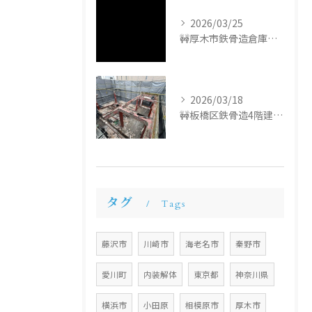
2026/03/25
🚧厚木市鉄骨造倉庫解体工事🚧
2026/03/18
🚧板橋区鉄骨造4階建て解体工事🚧
タグ
Tags
藤沢市
川崎市
海老名市
秦野市
愛川町
内装解体
東京都
神奈川県
横浜市
小田原
相模原市
厚木市