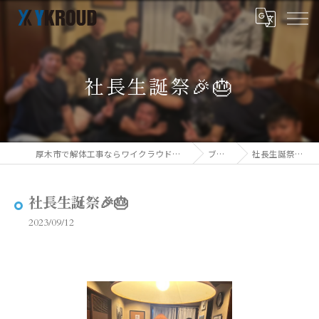
社長生誕祭🎉🎂
厚木市で解体工事ならワイクラウド株式会社
ブログ
社長生誕祭🎉🎂
社長生誕祭🎉🎂
2023/09/12