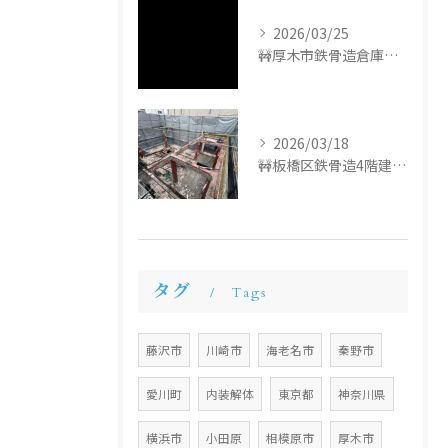
2026/03/25
🚧厚木市鉄骨造倉庫解体工事🚧
2026/03/18
🚧板橋区鉄骨造4階建て解体工事🚧
タグ
Tags
藤沢市
川崎市
海老名市
秦野市
愛川町
内装解体
東京都
神奈川県
横浜市
小田原
相模原市
厚木市