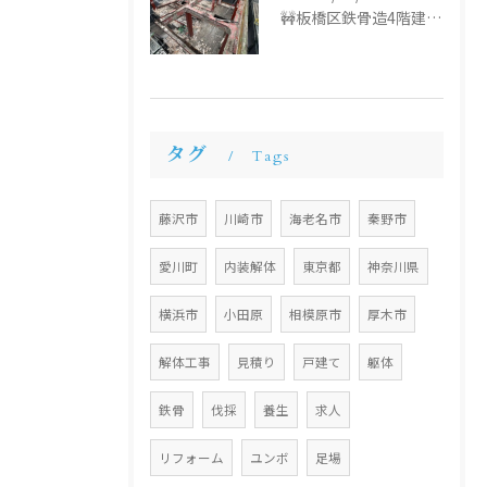
🚧板橋区鉄骨造4階建て解体工事🚧
タグ
Tags
藤沢市
川崎市
海老名市
秦野市
愛川町
内装解体
東京都
神奈川県
横浜市
小田原
相模原市
厚木市
解体工事
見積り
戸建て
躯体
鉄骨
伐採
養生
求人
リフォーム
ユンボ
足場