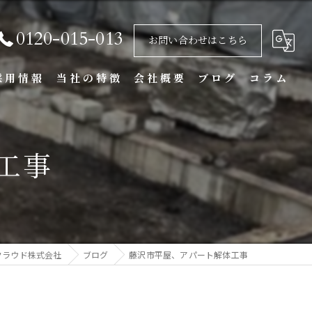
0120-015-013
お問い合わせはこちら
採用情報
当社の特徴
会社概要
ブログ
コラム
基礎
工事
重機
アスベスト
不用品回収
クラウド株式会社
ブログ
藤沢市平屋、アパート解体工事
内装