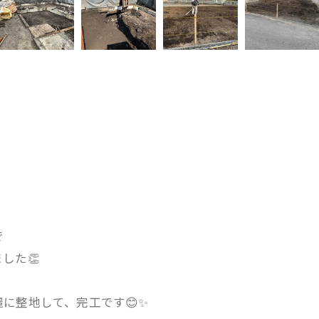
で
した👏
に整地して、完工です😊✨