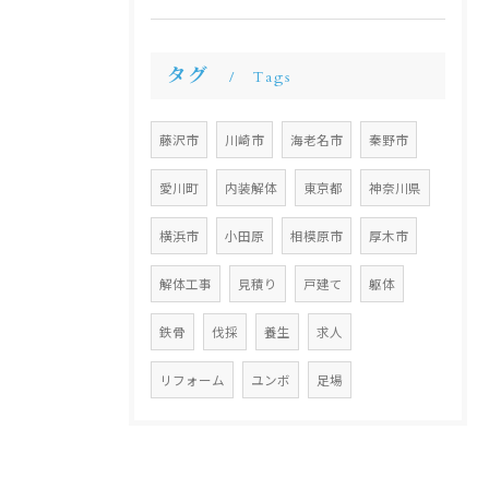
タグ
Tags
藤沢市
川崎市
海老名市
秦野市
愛川町
内装解体
東京都
神奈川県
横浜市
小田原
相模原市
厚木市
解体工事
見積り
戸建て
躯体
鉄骨
伐採
養生
求人
リフォーム
ユンボ
足場