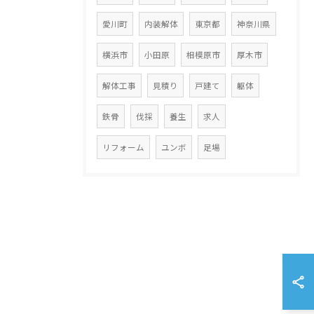
愛川町
内装解体
東京都
神奈川県
横浜市
小田原
相模原市
厚木市
解体工事
見積り
戸建て
躯体
鉄骨
伐採
養生
求人
リフォーム
ユンボ
足場