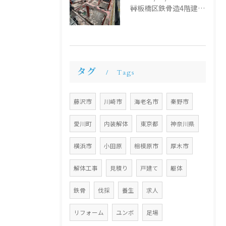
🚧板橋区鉄骨造4階建て解体工事🚧
タグ
Tags
藤沢市
川崎市
海老名市
秦野市
愛川町
内装解体
東京都
神奈川県
横浜市
小田原
相模原市
厚木市
解体工事
見積り
戸建て
躯体
鉄骨
伐採
養生
求人
リフォーム
ユンボ
足場