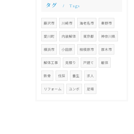
タグ
Tags
藤沢市
川崎市
海老名市
秦野市
愛川町
内装解体
東京都
神奈川県
横浜市
小田原
相模原市
厚木市
解体工事
見積り
戸建て
躯体
鉄骨
伐採
養生
求人
リフォーム
ユンボ
足場