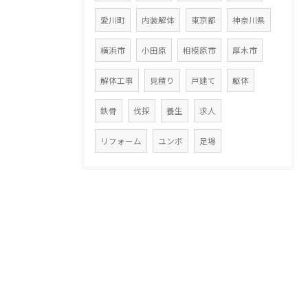
愛川町
内装解体
東京都
神奈川県
横浜市
小田原
相模原市
厚木市
解体工事
見積り
戸建て
躯体
鉄骨
伐採
養生
求人
リフォーム
ユンボ
足場