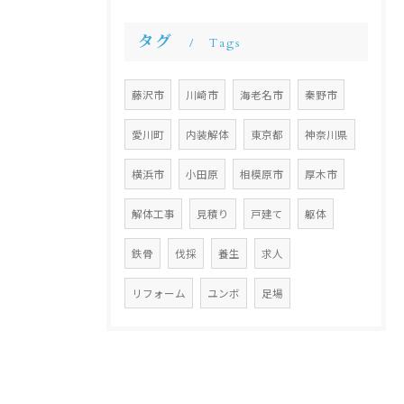
タグ
Tags
藤沢市
川崎市
海老名市
秦野市
愛川町
内装解体
東京都
神奈川県
横浜市
小田原
相模原市
厚木市
解体工事
見積り
戸建て
躯体
鉄骨
伐採
養生
求人
リフォーム
ユンボ
足場