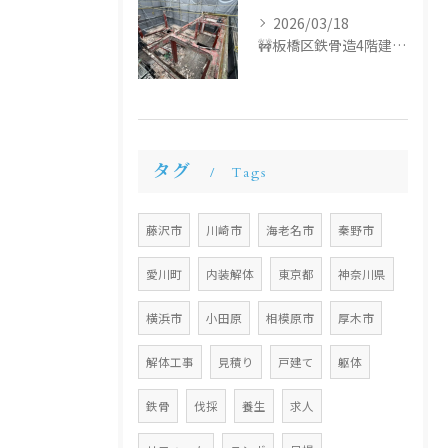
2026/03/18
🚧板橋区鉄骨造4階建て解体工事🚧
タグ
Tags
藤沢市
川崎市
海老名市
秦野市
愛川町
内装解体
東京都
神奈川県
横浜市
小田原
相模原市
厚木市
解体工事
見積り
戸建て
躯体
鉄骨
伐採
養生
求人