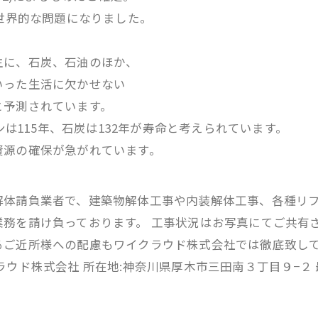
う世界的な問題になりました。
主に、石炭、石油のほか、
いった生活に欠かせない
と予測されています。
ンは115年、石炭は132年が寿命と考えられています。
資源の確保が急がれています。
解体請負業者で、建築物解体工事や内装解体工事、各種リ
務を請け負っております。 工事状況はお写真にてご共有
るご近所様への配慮もワイクラウド株式会社では徹底致して
ウド株式会社 所在地:神奈川県厚木市三田南３丁目９−２ 