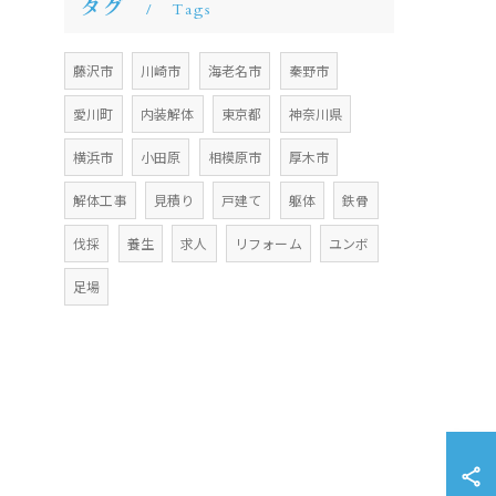
タグ
Tags
藤沢市
川崎市
海老名市
秦野市
愛川町
内装解体
東京都
神奈川県
横浜市
小田原
相模原市
厚木市
解体工事
見積り
戸建て
躯体
鉄骨
伐採
養生
求人
リフォーム
ユンボ
足場