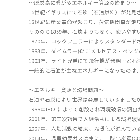
～脱炭素に繋がるエネルギー資源の始まり～
16世紀イギリスにて石炭（石油燃料）が発見
18世紀に産業革命が起こり、蒸気機関車が走
そののち1859年、石炭よりも安く、使いや
1870年、ロックフェラーによりスタンダー
1883年、ダイムラー(後にメルセデス・ベン
1903年、ライト兄弟にて飛行機が発明…と石
一般的に石油が主なエネルギーになったのは、1
～エネルギー資源と環境問題～
石油や石炭により世界は発展していきました
1988年IPCCによって創設され環境破壊の調
2001年、第三次報告で人類活動による環境
2007年、人類活動の結果、温暖化が進んで
2014年、温室効果ガスは主に、二酸化炭素(C