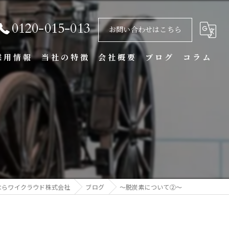
0120-015-013
お問い合わせはこちら
採用情報
当社の特徴
会社概要
ブログ
コラム
基礎
重機
アスベスト
不用品回収
ならワイクラウド株式会社
ブログ
～脱炭素について②～
内装