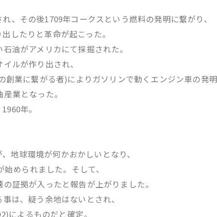
され、その後1709年コークスという燃料の発明に繋がり、
り出したりと革命が起こった。
すい石油がアメリカにて採掘された。
ドオイルが作り出され、
ツの創業に繋がる者)によりガソリンで動くエンジン車の発
油産業となった。
960年。
が、地球環境が何かおかしいとなり、
査が始められました。そして、
破壊の証拠が入ったと報告が上がりました。
いる事は、疑う余地はないとされ、
O2)によるものだと確定。