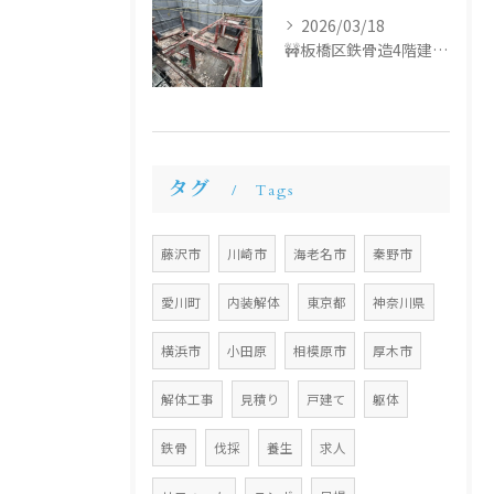
2026/03/18
🚧板橋区鉄骨造4階建て解体工事🚧
タグ
Tags
藤沢市
川崎市
海老名市
秦野市
愛川町
内装解体
東京都
神奈川県
横浜市
小田原
相模原市
厚木市
解体工事
見積り
戸建て
躯体
鉄骨
伐採
養生
求人