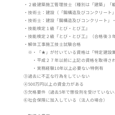
・２級建築施工管理技士（種別は「建築」「
・技術士：建設（「鋼構造及びコンクリート
・技術士：建設「鋼構造及びコンクリート」
・技能検定１級『とび・とび工』
・技能検定２級『とび・とび工』（合格後３
・解体工事施工技士試験合格
※・「★」が付いている資格は「特定建設業
・平成２７年以前に上記の資格を取得され
・実務経験10年以上必要ない特例有
③過去に不正な行為をしていない
④500万円以上の資金力がある
⑤欠格要件（過去5年で懲役刑を受けていな
⑥社会保険に加入している（法人の場合）