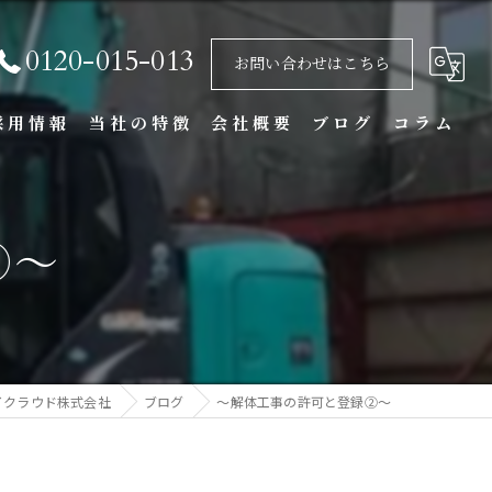
0120-015-013
お問い合わせはこちら
採用情報
当社の特徴
会社概要
ブログ
コラム
基礎
②～
重機
アスベスト
不用品回収
イクラウド株式会社
ブログ
～解体工事の許可と登録②～
内装