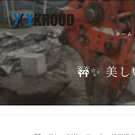
ホーム
🚧✨ 美