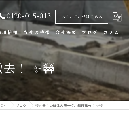
0120-015-013
お問い合わせはこちら
採用情報
当社の特徴
会社概要
ブログ
コラム
基礎
去！ ✨🚧
重機
アスベスト
不用品回収
式会社
ブログ
🚧✨ 美しい解体の第一歩、基礎撤去！ ✨🚧
内装