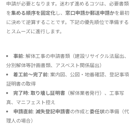
申請が必要となります。迷わず進めるコツは、必要書類
を
集める順序を固定化
し、
窓口申請か郵送申請か
を最初
に決めて逆算することです。下記の優先順位で準備する
とスムーズに進行します。
事前
: 解体工事の申請書類（建設リサイクル法届出、
分別解体等計画書類、アスベスト関係届出）
着工前〜完了前
: 案内図、公図・地番確認、登記事項
証明書の取得
完了時
:
取り壊し証明書
（解体業者発行）、工事写
真、マニフェスト控え
申請直前
:
滅失登記申請書
の作成と
委任状
の準備（代
理人の場合）