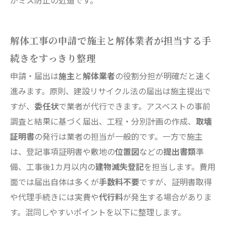
がミス防止の近道です。
解体工事の申請で施主と解体業者が担当する手
続きをすっきり整理
申請・届出は
施主
と
解体業者
の役割分担が明確だと速く
進みます。原則、建設リサイクル法の届出は施主提出で
すが、
委任状
で業者が代行できます。アスベストの事前
調査と結果に基づく届出、工程・分別計画の作成、
取壊
証明書
の発行は業者の担当が一般的です。一方で施主
は、登記事項証明書や敷地の
位置図
などの
提出書類
準
備、工事後1カ月以内の
建物滅失登記
を担当します。費用
面では届出自体は多くが
手数料不要
ですが、証明書取得
や代理手続きには実費や
代行料
が発生する場合がありま
す。混同しやすいポイントを以下に整理します。