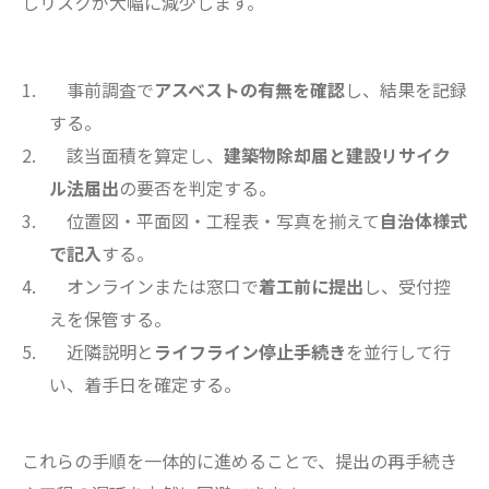
しリスクが大幅に減少します。
事前調査で
アスベストの有無を確認
し、結果を記録
する。
該当面積を算定し、
建築物除却届と建設リサイク
ル法届出
の要否を判定する。
位置図・平面図・工程表・写真を揃えて
自治体様式
で記入
する。
オンラインまたは窓口で
着工前に提出
し、受付控
えを保管する。
近隣説明と
ライフライン停止手続き
を並行して行
い、着手日を確定する。
これらの手順を一体的に進めることで、提出の再手続き