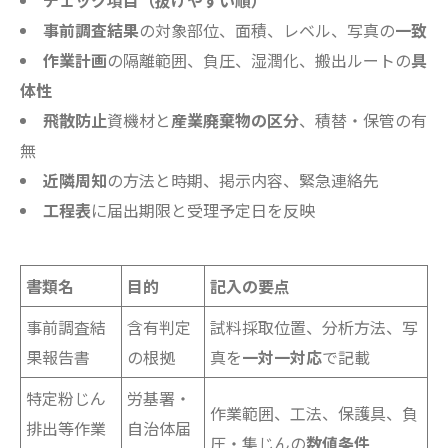
チェック項目（抜けやすい順）
事前調査結果
の対象部位、面積、レベル、写真の
一致
作業計画
の隔離範囲、負圧、湿潤化、搬出ルートの
具
体性
飛散防止
資機材と
産業廃棄物の区分
、積替・保管の有
無
近隣周知
の方法と時期、掲示内容、緊急連絡先
工程表
に届出期限と受理予定日を反映
書類名
目的
記入の要点
事前調査結
含有判定
試料採取位置、分析方法、写
果報告書
の根拠
真を
一対一対応
で記載
特定粉じん
労基署・
作業範囲、工法、保護具、負
排出等作業
自治体届
圧・集じんの
数値条件