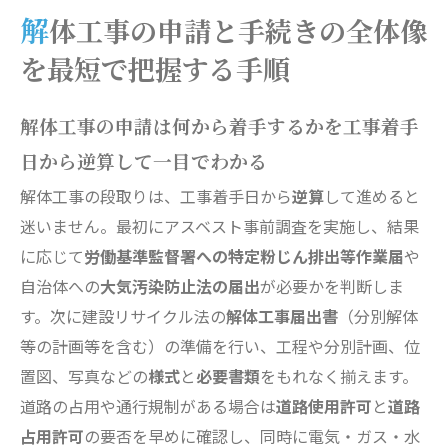
解体工事の申請と建築物除却届のスムーズな提
解体工事の申請と手続きの全体像
出方法
を最短で把握する手順
解体工事の完了後に行う建物滅失登記の申請を
円滑に進めるための最適な流れ
解体工事の申請は何から着手するかを工事着手
解体工事の申請と道路使用許可・ライフライン
停止手続きによるトラブル回避
日から逆算して一目でわかる
解体工事の申請と届出不要の判断・罰則・費用
解体工事の段取りは、工事着手日から
逆算
して進めると
リスクの徹底管理
迷いません。最初にアスベスト事前調査を実施し、結果
に応じて
労働基準監督署への特定粉じん排出等作業届
や
解体工事の申請に関するよくある質問と効率的
自治体への
大気汚染防止法の届出
が必要かを判断しま
な進め方
す。次に建設リサイクル法の
解体工事届出書
（分別解体
会社概要
等の計画等を含む）の準備を行い、工程や分別計画、位
置図、写真などの
様式
と
必要書類
をもれなく揃えます。
道路の占用や通行規制がある場合は
道路使用許可
と
道路
占用許可
の要否を早めに確認し、同時に電気・ガス・水