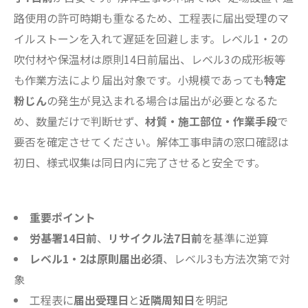
路使用の許可時期も重なるため、工程表に届出受理のマ
イルストーンを入れて遅延を回避します。レベル1・2の
吹付材や保温材は原則14日前届出、レベル3の成形板等
も作業方法により届出対象です。小規模であっても
特定
粉じん
の発生が見込まれる場合は届出が必要となるた
め、数量だけで判断せず、
材質・施工部位・作業手段
で
要否を確定させてください。解体工事申請の窓口確認は
初日、様式収集は同日内に完了させると安全です。
重要ポイント
労基署14日前
、
リサイクル法7日前
を基準に逆算
レベル1・2は原則届出必須
、レベル3も方法次第で対
象
工程表に
届出受理日
と
近隣周知日
を明記