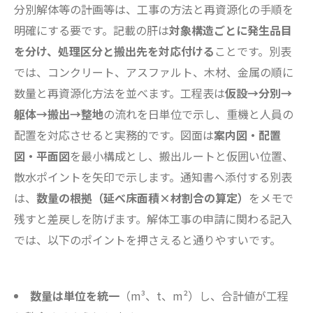
分別解体等の計画等は、工事の方法と再資源化の手順を
明確にする要です。記載の肝は
対象構造ごとに発生品目
を分け、処理区分と搬出先を対応付ける
ことです。別表
では、コンクリート、アスファルト、木材、金属の順に
数量と再資源化方法を並べます。工程表は
仮設→分別→
躯体→搬出→整地
の流れを日単位で示し、重機と人員の
配置を対応させると実務的です。図面は
案内図・配置
図・平面図
を最小構成とし、搬出ルートと仮囲い位置、
散水ポイントを矢印で示します。通知書へ添付する別表
は、
数量の根拠（延べ床面積×材割合の算定）
をメモで
残すと差戻しを防げます。解体工事の申請に関わる記入
では、以下のポイントを押さえると通りやすいです。
数量は単位を統一
（m³、t、m²）し、合計値が工程