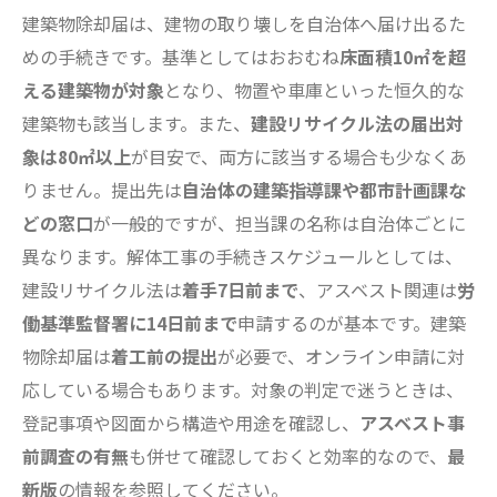
建築物除却届は、建物の取り壊しを自治体へ届け出るた
めの手続きです。基準としてはおおむね
床面積10㎡を超
える建築物が対象
となり、物置や車庫といった恒久的な
建築物も該当します。また、
建設リサイクル法の届出対
象は80㎡以上
が目安で、両方に該当する場合も少なくあ
りません。提出先は
自治体の建築指導課や都市計画課な
どの窓口
が一般的ですが、担当課の名称は自治体ごとに
異なります。解体工事の手続きスケジュールとしては、
建設リサイクル法は
着手7日前まで
、アスベスト関連は
労
働基準監督署に14日前まで
申請するのが基本です。建築
物除却届は
着工前の提出
が必要で、オンライン申請に対
応している場合もあります。対象の判定で迷うときは、
登記事項や図面から構造や用途を確認し、
アスベスト事
前調査の有無
も併せて確認しておくと効率的なので、
最
新版
の情報を参照してください。