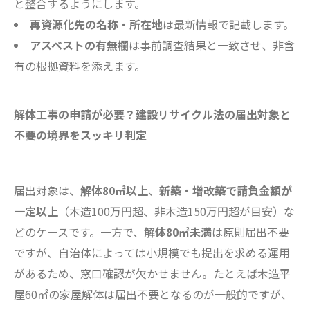
と整合するようにします。
再資源化先の名称・所在地
は最新情報で記載します。
アスベストの有無欄
は事前調査結果と一致させ、非含
有の根拠資料を添えます。
解体工事の申請が必要？建設リサイクル法の届出対象と
不要の境界をスッキリ判定
届出対象は、
解体80㎡以上
、
新築・増改築で請負金額が
一定以上
（木造100万円超、非木造150万円超が目安）な
どのケースです。一方で、
解体80㎡未満
は原則届出不要
ですが、自治体によっては小規模でも提出を求める運用
があるため、窓口確認が欠かせません。たとえば木造平
屋60㎡の家屋解体は届出不要となるのが一般的ですが、