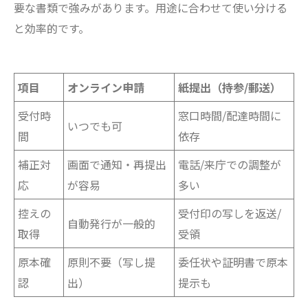
要な書類で強みがあります。用途に合わせて使い分ける
と効率的です。
項目
オンライン申請
紙提出（持参/郵送）
受付時
窓口時間/配達時間に
いつでも可
間
依存
補正対
画面で通知・再提出
電話/来庁での調整が
応
が容易
多い
控えの
受付印の写しを返送/
自動発行が一般的
取得
受領
原本確
原則不要（写し提
委任状や証明書で原本
認
出）
提示も