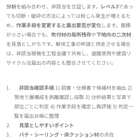
分析
を組み合わせ、非該当を立証します。
レベル3
であっ
ても切断・破砕の方法によっては粉じん発生が増えるた
め、
作業手段を変更すると届出要否が変化
します。面積
が小さい場合でも、
吹付材の局所残存
や
下地内の二次材
を見落としがちです。解体工事の申請と併走させる場合
は、非該当根拠を工程会議で共有し、道路使用や建設リ
サイクル法届出の内容とも整合させてください。
非該当確認手順
1) 図書・仕様書で候補材を抽出 2)
現地で層構成を剥離確認し採取 3) 分析結果と写真で
部位ごとに判定 4) 作業手段を確定し再評価 5) 判定一
覧を届出台帳に整理
見落としやすいポイント
パテ・シーリング・床クッション材
の点在