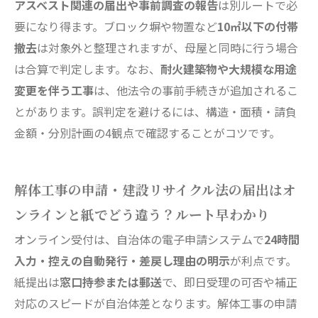
アスベスト関連の届出や事前調査の報告
は別ルートで必
要になり得ます。ブロック塀や物置など
10㎡以下の付帯
撤去
は対象外と整理されますが、母屋と同時に行う場合
は合算で判定します。なお、
耐火建築物や大規模な用途
変更を伴う工事
は、他法令の事前手続きが追加されるこ
とがあります。誤判定を避けるには、構造・面積・請負
金額・分別計画の4観点で確認することがコツです。
解体工事の申請・建設リサイクル法の届出はオ
ンラインと紙でどう違う？ルート早わかり
オンライン受付は、自治体の電子申請システムで
24時間
入力・控えの自動発行・差戻し理由の明示
が利点です。
紙提出は
窓口持参または郵送
で、即日受理の可否や補正
対応のスピードが自治体差となります。解体工事の申請