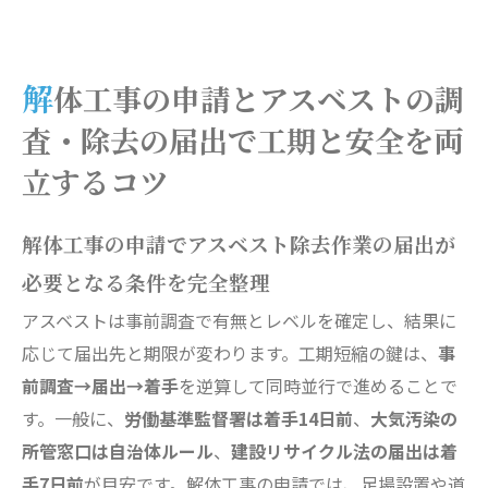
解体工事の申請とアスベストの調
査・除去の届出で工期と安全を両
立するコツ
解体工事の申請でアスベスト除去作業の届出が
必要となる条件を完全整理
アスベストは事前調査で有無とレベルを確定し、結果に
応じて届出先と期限が変わります。工期短縮の鍵は、
事
前調査→届出→着手
を逆算して同時並行で進めることで
す。一般に、
労働基準監督署は着手14日前
、
大気汚染の
所管窓口は自治体ルール
、
建設リサイクル法の届出は着
手7日前
が目安です。解体工事の申請では、足場設置や道