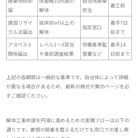
建築物除却
床面積10㎡超の
自治体建築
着工前
届
解体
担当
建設リサイ
延床80㎡以上の
着手7日
指定窓口
クル法届出
解体
前まで
アスベスト
レベル1～3該当
労働基準監
着手14
関係届出
や事前調査結果
督署など
日前まで
上記の各期限は一般的な基準です。自治体によって詳細
が異なる場合があるため、最新の様式や案内ページを必
ずご確認ください。
解体工事申請を円滑に進めるための実務フローは以下の
通りです。書類の順番を整えるだけでも窓口での差し戻