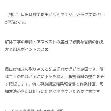
（補足）届出は施主提出が原則ですが、委任で業者代行
が可能です。
解体工事の申請・アスベストの届出で必要な書類の揃え
方と記入ポイントまとめ
届出は様式の取り違えと記載漏れが遅延の原因です。解
体工事の申請と同時に下記を揃え、
根拠資料の整合
を必
ず確認します。特に
事前調査結果報告書
と
作業計画
、
周
知方法
の各点は相互に齟齬が出やすいため要注意です。