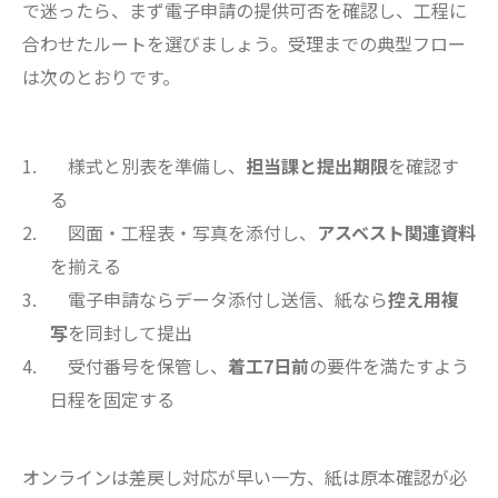
で迷ったら、まず電子申請の提供可否を確認し、工程に
合わせたルートを選びましょう。受理までの典型フロー
は次のとおりです。
様式と別表を準備し、
担当課と提出期限
を確認す
る
図面・工程表・写真を添付し、
アスベスト関連資料
を揃える
電子申請ならデータ添付し送信、紙なら
控え用複
写
を同封して提出
受付番号を保管し、
着工7日前
の要件を満たすよう
日程を固定する
オンラインは差戻し対応が早い一方、紙は原本確認が必