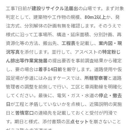
工事7日前が
建設リサイクル法届出
の山場です。まず対象
判定として、建築物や工作物の規模、
80m2以上
か、発
注方式、分別解体の計画有無を確認します。そのうえで
様式に沿って工事場所、構造・延床面積、分別計画、再
資源化等の方法、搬出先、
工程表
を記載し、
案内図・現
況写真
を添付します。並行して、アスベストの
特定粉じ
ん排出等作業実施届
の提出要否を事前調査結果から確定
し、要の場合は
着手14日前
を厳守します。道路使用や仮
設足場が歩道にはみ出すケースでは、
所轄警察署
と道路
管理者の調整を前倒しで行い、工区と車両動線を明確化
してください。最後に、電気・ガス・水道の
停止・撤去
日
が工程と矛盾していないかを点検し、近隣説明の実施
日と
苦情窓口
の連絡先を記載しておくと受付が円滑で
す。期日と様式、添付書類の
三点セット
を崩さないこと