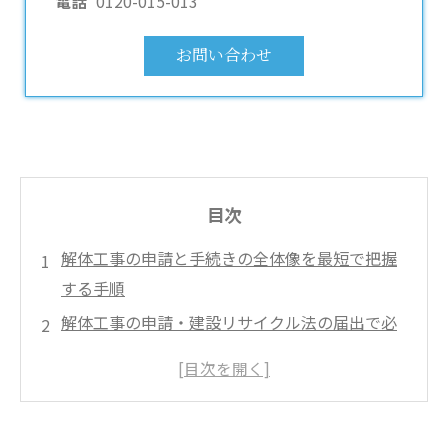
電話
0120-015-013
お問い合わせ
目次
解体工事の申請と手続きの全体像を最短で把握
する手順
解体工事の申請・建設リサイクル法の届出で必
要な書類と提出先を一発整理
解体工事の申請とアスベストの調査・除去の届
出で工期と安全を両立するコツ