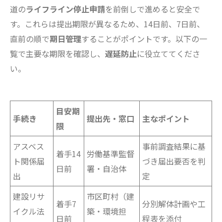
道の
ライフライン停止申請
を前倒しで進めると安全で
す。これらは提出期限が異なるため、14日前、7日前、
直前の順で
期日管理
することがポイントです。以下の一
覧で主要な期限を確認し、
遅延防止
に役立ててくださ
い。
目安期
手続き
提出先・窓口
主なポイント
限
アスベス
事前調査結果に基
着手14
労働基準監督
ト関係届
づき届出要否を判
日前
署・自治体
出
定
建設リサ
市区町村（建
着手7
分別解体計画や工
イクル法
築・環境担
日前
程表を添付