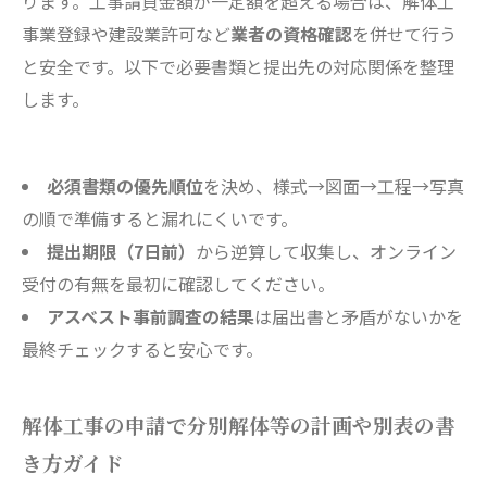
ります。工事請負金額が一定額を超える場合は、解体工
事業登録や建設業許可など
業者の資格確認
を併せて行う
と安全です。以下で必要書類と提出先の対応関係を整理
します。
必須書類の優先順位
を決め、様式→図面→工程→写真
の順で準備すると漏れにくいです。
提出期限（7日前）
から逆算して収集し、オンライン
受付の有無を最初に確認してください。
アスベスト事前調査の結果
は届出書と矛盾がないかを
最終チェックすると安心です。
解体工事の申請で分別解体等の計画や別表の書
き方ガイド