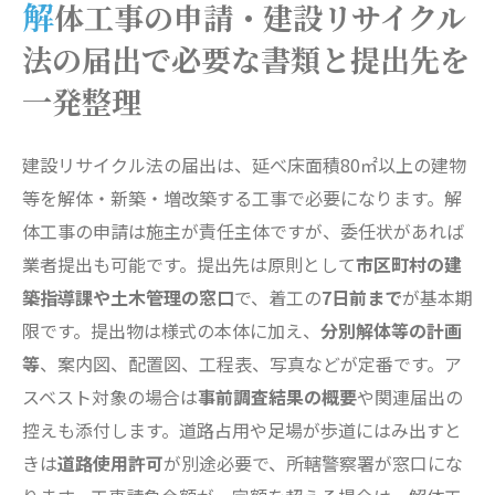
解体工事の申請・建設リサイクル
法の届出で必要な書類と提出先を
一発整理
建設リサイクル法の届出は、延べ床面積80㎡以上の建物
等を解体・新築・増改築する工事で必要になります。解
体工事の申請は施主が責任主体ですが、委任状があれば
業者提出も可能です。提出先は原則として
市区町村の建
築指導課や土木管理の窓口
で、着工の
7日前まで
が基本期
限です。提出物は様式の本体に加え、
分別解体等の計画
等
、案内図、配置図、工程表、写真などが定番です。ア
スベスト対象の場合は
事前調査結果の概要
や関連届出の
控えも添付します。道路占用や足場が歩道にはみ出すと
きは
道路使用許可
が別途必要で、所轄警察署が窓口にな