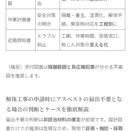
届
出
安全対策
隔離・養生、湿潤化、解体手
作業計画書
の明示
順、緊急時対応を
工程別
に
トラブル
工期、作業時間、苦情窓口、
近隣周知書
抑止
粉じん対策の
見える化
（補足）添付図面は
隔離範囲と負圧機配置
が分かる平面
図を推奨します。
解体工事の申請時にアスベストの届出不要とな
る場合の判断とケースを徹底解説
届出不要の判断は
非該当材料の確定
が前提です。設計図
書だけでの推測は危険なため、現地で
目視・触診・採取