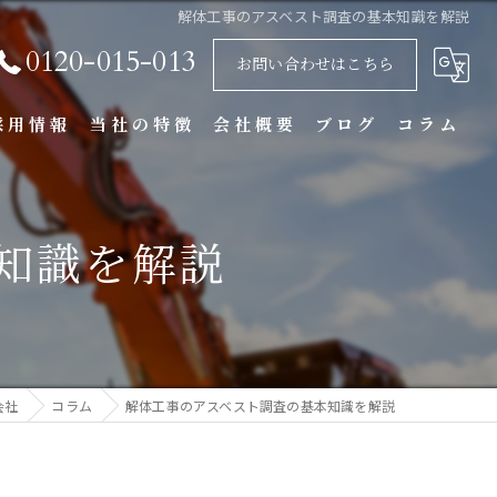
解体工事のアスベスト調査の基本知識を解説
0120-015-013
お問い合わせはこちら
採用情報
当社の特徴
会社概要
ブログ
コラム
基礎
知識を解説
重機
アスベスト
不用品回収
会社
コラム
解体工事のアスベスト調査の基本知識を解説
内装