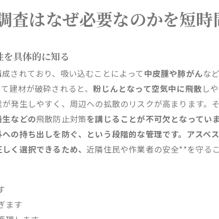
期計画を成功させるための逆算スケジュールの立て方
調査はなぜ必要なのかを短時
体工事のアスベスト調査で注意したいポイントまとめ
社概要
性を具体的に知る
構成されており、吸い込むことによって
中皮腫や肺がん
な
って建材が破砕されると、
粉じんとなって空気中に飛散
しや
維が発生しやすく、周辺への拡散のリスクが高まります。
養生などの
飛散防止対策
を講じることが不可欠となってい
外への持ち出しを防ぐ、という段階的な管理です。アスベ
正しく選択できるため、
近隣住民や作業者の安全**を守る
す
ぎます