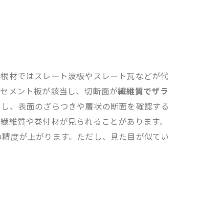
屋根材ではスレート波板やスレート瓦などが代
形セメント板が該当し、切断面が
繊維質でザラ
当し、表面のざらつきや層状の断面を確認する
の繊維質や巻付材が見られることがあります。
の精度が上がります。ただし、見た目が似てい