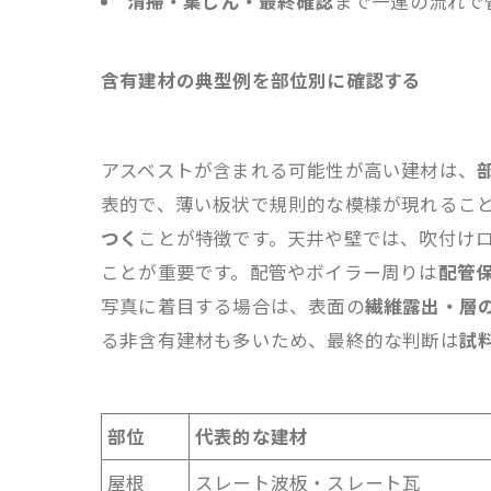
清掃・集じん・最終確認
まで一連の流れで
含有建材の典型例を部位別に確認する
アスベストが含まれる可能性が高い建材は、
表的で、薄い板状で規則的な模様が現れるこ
つく
ことが特徴です。天井や壁では、吹付け
ことが重要です。配管やボイラー周りは
配管
写真に着目する場合は、表面の
繊維露出・層
る非含有建材も多いため、最終的な判断は
試
部位
代表的な建材
屋根
スレート波板・スレート瓦