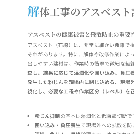
工
解
体工事のアスベスト
解
会
アスベストの健康被害と飛散防止の重要
アスベスト（石綿）は、非常に細かい繊維で
それがあります。特に、解体や改修作業によ
出しやすい建材は、作業時の衝撃で微細な繊
査し、結果に応じて湿潤化や囲い込み、負圧
発生した粉じんを現場内に閉じ込める、現場
視化
し、必要な工程や作業区分（レベル）を
粉じん抑制
の基本は湿潤化と低衝撃切断で
囲い込み・負圧養生
で現場外への拡散を防