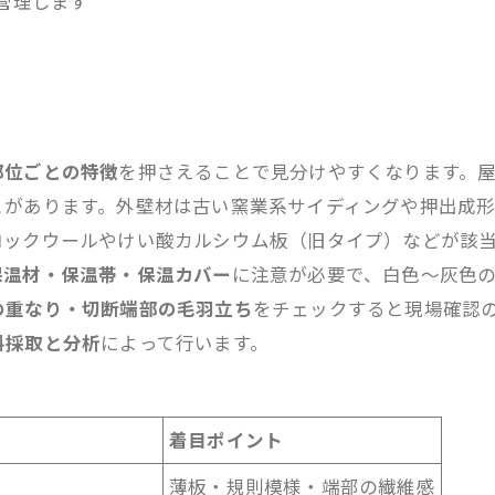
管理します
部位ごとの特徴
を押さえることで見分けやすくなります。
とがあります。外壁材は古い窯業系サイディングや押出成
ロックウールやけい酸カルシウム板（旧タイプ）などが該
保温材・保温帯・保温カバー
に注意が必要で、白色～灰色
の重なり・切断端部の毛羽立ち
をチェックすると現場確認
料採取と分析
によって行います。
着目ポイント
薄板・規則模様・端部の繊維感