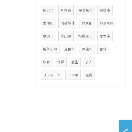
藤沢市
川崎市
海老名市
秦野市
愛川町
内装解体
東京都
神奈川県
横浜市
小田原
相模原市
厚木市
解体工事
見積り
戸建て
躯体
鉄骨
伐採
養生
求人
リフォーム
ユンボ
足場