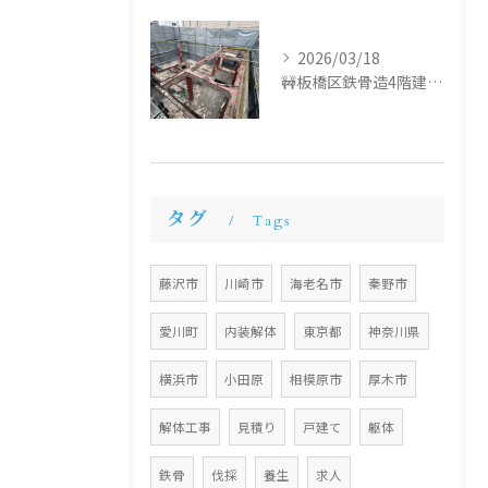
2026/03/18
🚧板橋区鉄骨造4階建て解体工事🚧
タグ
Tags
藤沢市
川崎市
海老名市
秦野市
愛川町
内装解体
東京都
神奈川県
横浜市
小田原
相模原市
厚木市
解体工事
見積り
戸建て
躯体
鉄骨
伐採
養生
求人