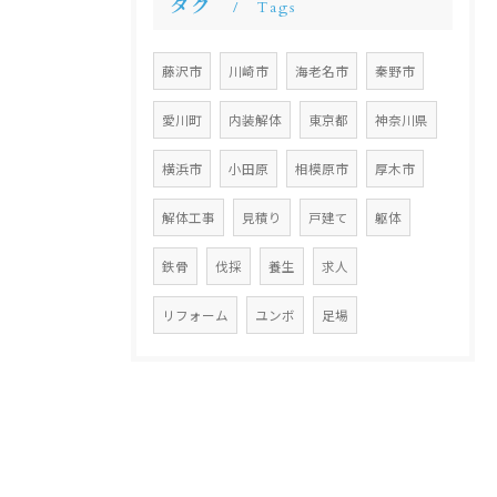
タグ
Tags
藤沢市
川崎市
海老名市
秦野市
愛川町
内装解体
東京都
神奈川県
横浜市
小田原
相模原市
厚木市
解体工事
見積り
戸建て
躯体
鉄骨
伐採
養生
求人
リフォーム
ユンボ
足場