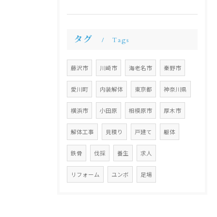
タグ
Tags
藤沢市
川崎市
海老名市
秦野市
愛川町
内装解体
東京都
神奈川県
横浜市
小田原
相模原市
厚木市
解体工事
見積り
戸建て
躯体
鉄骨
伐採
養生
求人
リフォーム
ユンボ
足場