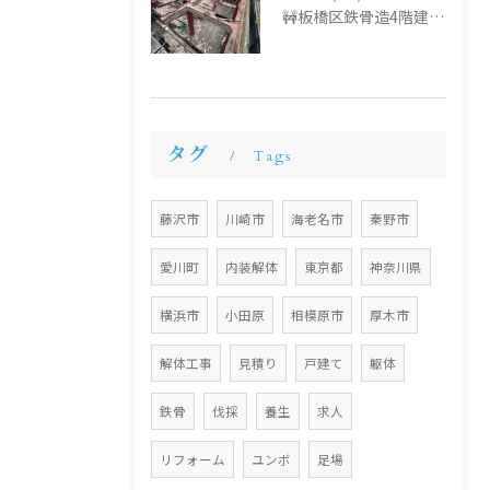
🚧板橋区鉄骨造4階建て解体工事🚧
タグ
Tags
藤沢市
川崎市
海老名市
秦野市
愛川町
内装解体
東京都
神奈川県
横浜市
小田原
相模原市
厚木市
解体工事
見積り
戸建て
躯体
鉄骨
伐採
養生
求人
リフォーム
ユンボ
足場