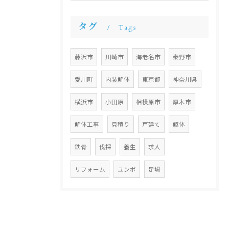
タグ
Tags
藤沢市
川崎市
海老名市
秦野市
愛川町
内装解体
東京都
神奈川県
横浜市
小田原
相模原市
厚木市
解体工事
見積り
戸建て
躯体
鉄骨
伐採
養生
求人
リフォーム
ユンボ
足場