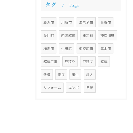
タグ
Tags
藤沢市
川崎市
海老名市
秦野市
愛川町
内装解体
東京都
神奈川県
横浜市
小田原
相模原市
厚木市
解体工事
見積り
戸建て
躯体
鉄骨
伐採
養生
求人
リフォーム
ユンボ
足場