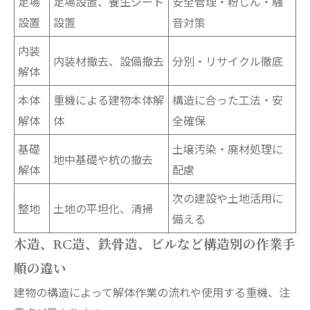
足場
足場設置、養生シート
安全管理・粉じん・騒
設置
設置
音対策
内装
内装材撤去、設備撤去
分別・リサイクル徹底
解体
本体
重機による建物本体解
構造に合った工法・安
解体
体
全確保
基礎
土壌汚染・廃材処理に
地中基礎や杭の撤去
解体
配慮
次の建設や土地活用に
整地
土地の平坦化、清掃
備える
木造、RC造、鉄骨造、ビルなど構造別の作業手
順の違い
建物の構造によって解体作業の流れや使用する重機、注