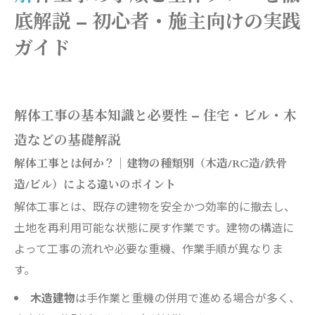
解体工事の施工事例・実績紹介 – 実際の現場か
底解説 – 初心者・施主向けの実践
ら学ぶポイント
ガイド
建物解体後の手続き・活用方法と再建築の流れ
会社概要
解体工事の基本知識と必要性 – 住宅・ビル・木
造などの基礎解説
解体工事とは何か？｜建物の種類別（木造/RC造/鉄骨
造/ビル）による違いのポイント
解体工事とは、既存の建物を安全かつ効率的に撤去し、
土地を再利用可能な状態に戻す作業です。建物の構造に
よって工事の流れや必要な重機、作業手順が異なりま
す。
木造建物
は手作業と重機の併用で進める場合が多く、