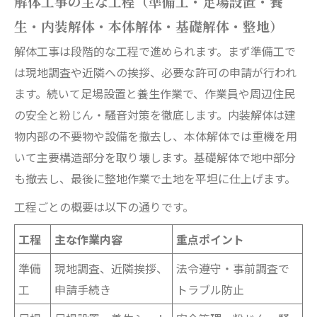
解体工事の主な工程（準備工・足場設置・養
生・内装解体・本体解体・基礎解体・整地）
解体工事は段階的な工程で進められます。まず準備工で
は現地調査や近隣への挨拶、必要な許可の申請が行われ
ます。続いて足場設置と養生作業で、作業員や周辺住民
の安全と粉じん・騒音対策を徹底します。内装解体は建
物内部の不要物や設備を撤去し、本体解体では重機を用
いて主要構造部分を取り壊します。基礎解体で地中部分
も撤去し、最後に整地作業で土地を平坦に仕上げます。
工程ごとの概要は以下の通りです。
工程
主な作業内容
重点ポイント
準備
現地調査、近隣挨拶、
法令遵守・事前調査で
工
申請手続き
トラブル防止