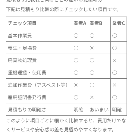
見積もり比較表と業者ごとの違いの見極め方
下記は見積もり比較の際にチェックしたい項目です。
チェック項目
業者A
業者B
業者C
基本作業費
○
○
○
養生・足場費
○
×
○
廃棄物処理費
○
○
×
重機運搬・使用費
○
○
○
追加作業費（アスベスト等）
×
○
×
産廃証明書発行費
○
×
○
見積もりの明確さ
明確
あいまい
明確
このように項目ごとに細かく比較すると、費用だけでな
くサービスや安心感の差も見極めやすくなります。