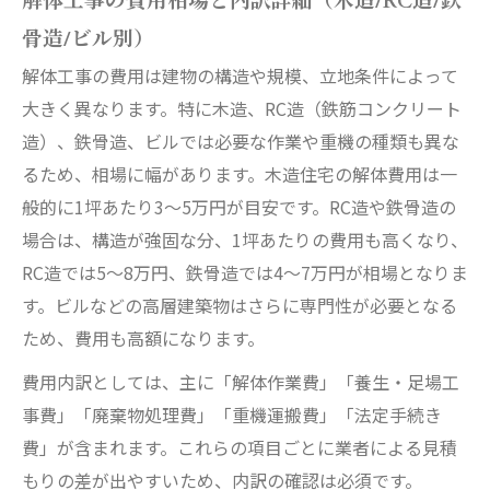
解体工事の費用相場と内訳詳細（木造/RC造/鉄
骨造/ビル別）
解体工事の費用は建物の構造や規模、立地条件によって
大きく異なります。特に木造、RC造（鉄筋コンクリート
造）、鉄骨造、ビルでは必要な作業や重機の種類も異な
るため、相場に幅があります。木造住宅の解体費用は一
般的に1坪あたり3〜5万円が目安です。RC造や鉄骨造の
場合は、構造が強固な分、1坪あたりの費用も高くなり、
RC造では5〜8万円、鉄骨造では4〜7万円が相場となりま
す。ビルなどの高層建築物はさらに専門性が必要となる
ため、費用も高額になります。
費用内訳としては、主に「解体作業費」「養生・足場工
事費」「廃棄物処理費」「重機運搬費」「法定手続き
費」が含まれます。これらの項目ごとに業者による見積
もりの差が出やすいため、内訳の確認は必須です。