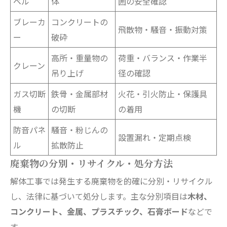
ベル
体
囲の安全確認
ブレーカ
コンクリートの
飛散物・騒音・振動対策
ー
破砕
高所・重量物の
荷重・バランス・作業半
クレーン
吊り上げ
径の確認
ガス切断
鉄骨・金属部材
火花・引火防止・保護具
機
の切断
の着用
防音パネ
騒音・粉じんの
設置漏れ・定期点検
ル
拡散防止
廃棄物の分別・リサイクル・処分方法
解体工事では発生する廃棄物を的確に分別・リサイクル
し、法律に基づいて処分します。主な分別項目は
木材、
コンクリート、金属、プラスチック、石膏ボード
などで
す。