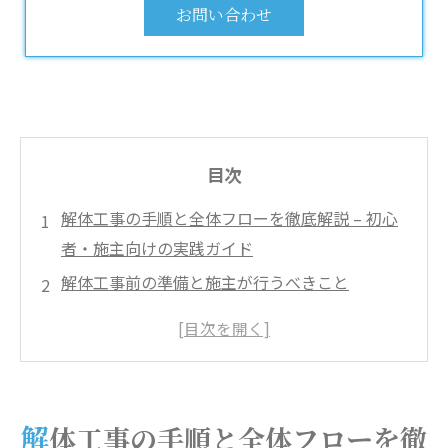
お問い合わせ
目次
解体工事の手順と全体フローを徹底解説 – 初心
者・施主向けの実践ガイド
解体工事前の準備と施主が行うべきこと
解体工事の現場作業手順 – 安全・効率・法令順
守を重視したポイント解説
解体工事の費用・期間・見積もりのリアル
解体工事でよくあるトラブル事例と未然防止策
解体工事の手順と全体フローを徹