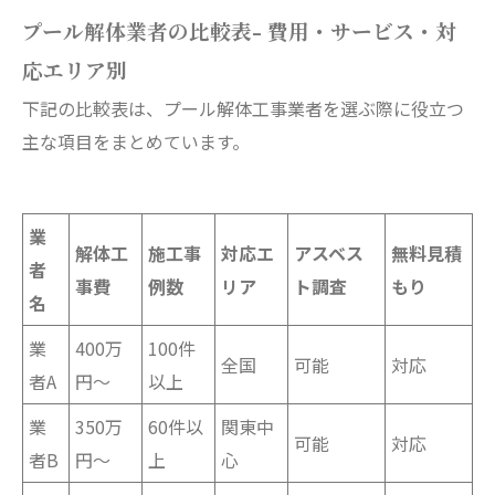
プール解体業者の比較表- 費用・サービス・対
応エリア別
下記の比較表は、プール解体工事業者を選ぶ際に役立つ
主な項目をまとめています。
業
解体工
施工事
対応エ
アスベス
無料見積
者
事費
例数
リア
ト調査
もり
名
業
400万
100件
全国
可能
対応
者A
円〜
以上
業
350万
60件以
関東中
可能
対応
者B
円〜
上
心