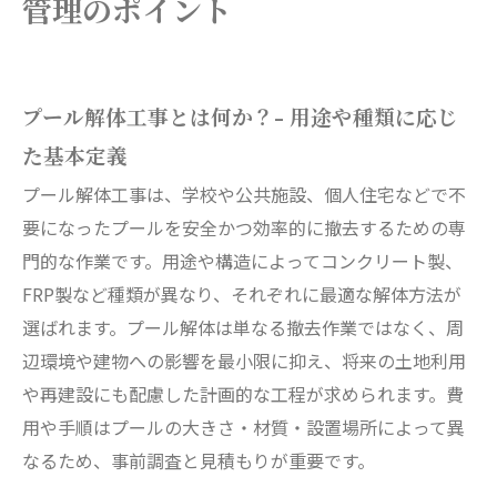
管理のポイント
と注意点
プール解体工事に関するよくある質問と解決策
プール解体工事の最新技術・法令動向と将来展
プール解体工事とは何か？- 用途や種類に応じ
望
た基本定義
プール撤去後の土地活用アイデアと再利用プラ
ン
プール解体工事は、学校や公共施設、個人住宅などで不
要になったプールを安全かつ効率的に撤去するための専
会社概要
門的な作業です。用途や構造によってコンクリート製、
FRP製など種類が異なり、それぞれに最適な解体方法が
選ばれます。プール解体は単なる撤去作業ではなく、周
辺環境や建物への影響を最小限に抑え、将来の土地利用
や再建設にも配慮した計画的な工程が求められます。費
用や手順はプールの大きさ・材質・設置場所によって異
なるため、事前調査と見積もりが重要です。