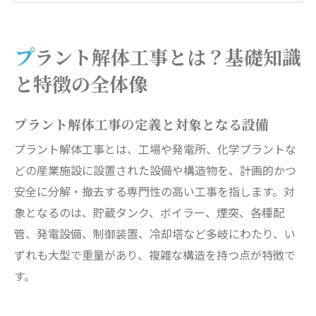
実践策
信頼できるプラント解体業者の選び方と評価基
プラント解体工事とは？基礎知識
準
と特徴の全体像
環境配慮と安全管理における最先端の取り組み
豊富な施工実績と信頼性の担保
プラント解体工事の定義と対象となる設備
プラント解体工事の法規制と行政手続きの全知
プラント解体工事とは、工場や発電所、化学プラントな
識
どの産業施設に設置された設備や構造物を、計画的かつ
プラント解体工事に関する多角的なQ&A集
安全に分解・撤去する専門性の高い工事を指します。対
会社概要
象となるのは、貯蔵タンク、ボイラー、煙突、各種配
管、発電設備、制御装置、冷却塔など多岐にわたり、い
ずれも大型で重量があり、複雑な構造を持つ点が特徴で
す。